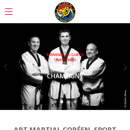
BIENVENUE AU CLUB DE
TAEKWONDO
MORIGNY-
CHAMPIGNY
Previous
Next
ART MARTIAL CORÉEN, SPORT