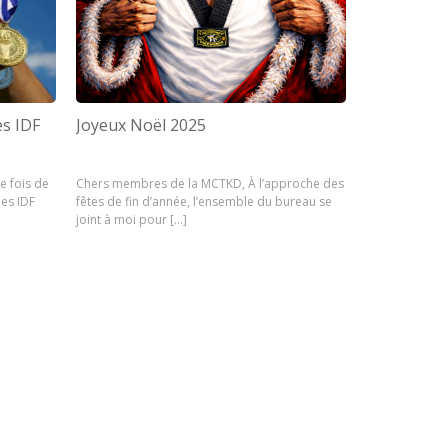
es IDF
Joyeux Noël 2025
e fois de
Chers membres de la MCTKD, À l’approche des
les IDF
fêtes de fin d’année, l’ensemble du bureau se
joint à moi pour […]