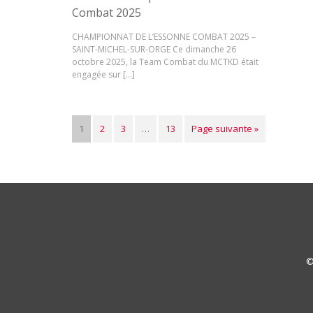
Combat 2025
CHAMPIONNAT DE L’ESSONNE COMBAT 2025 –
SAINT-MICHEL-SUR-ORGE Ce dimanche 26
octobre 2025, la Team Combat du MCTKD était
engagée sur […]
1
2
3
…
13
Page suivante »
©