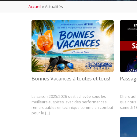
Accueil
»
Actualités
Bonnes Vacances à toutes et tous!
Passag
La saison 2025/2026 s’est achevée sous les
Chers adh
meilleurs auspices, avec des performances
que nous 
remarquables en technique comme en combat
samedi 13
pour le […]