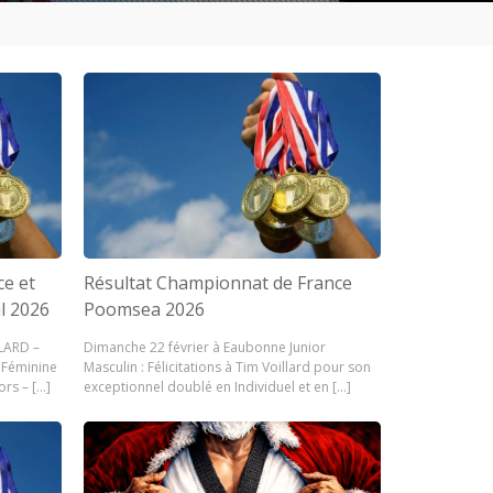
ce et
Résultat Championnat de France
l 2026
Poomsea 2026
LLARD –
Dimanche 22 février à Eaubonne Junior
 Féminine
Masculin : Félicitations à Tim Voillard pour son
rs – […]
exceptionnel doublé en Individuel et en […]