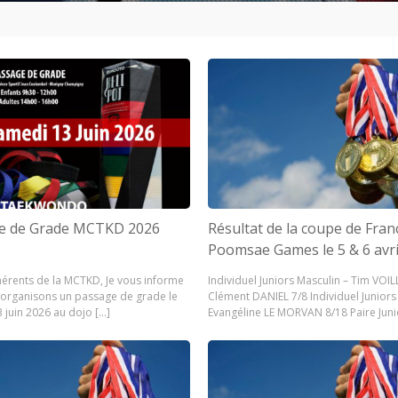
e de Grade MCTKD 2026
Résultat de la coupe de Fran
Poomsae Games le 5 & 6 avri
érents de la MCTKD, Je vous informe
Individuel Juniors Masculin – Tim VOI
organisons un passage de grade le
Clément DANIEL 7/8 Individuel Juniors
 juin 2026 au dojo […]
Evangéline LE MORVAN 8/18 Paire Junio