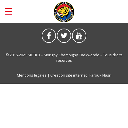
© 2016-2021 MCTKD – Morigny Champigny Taekwondo – Tous droits
réservés
Mentions légales
| Création site internet :
Farouk Nasri